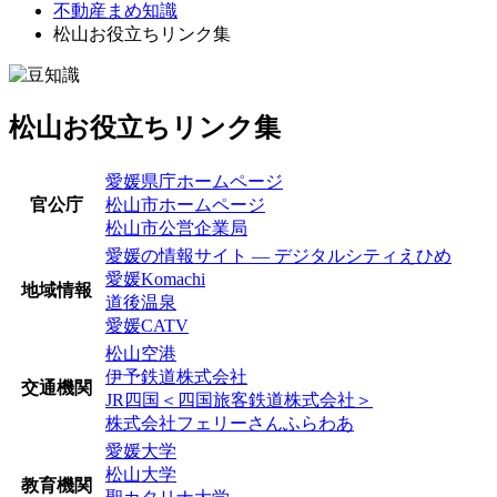
不動産まめ知識
松山お役立ちリンク集
松山お役立ちリンク集
愛媛県庁ホームページ
官公庁
松山市ホームページ
松山市公営企業局
愛媛の情報サイト ― デジタルシティえひめ
愛媛Komachi
地域情報
道後温泉
愛媛CATV
松山空港
伊予鉄道株式会社
交通機関
JR四国＜四国旅客鉄道株式会社＞
株式会社フェリーさんふらわあ
愛媛大学
松山大学
教育機関