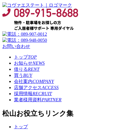
お問い合わせ
トップ
TOP
お知らせ
NEWS
借りる
RENT
買う
BUY
会社案内
COMPANY
店舗アクセス
ACCESS
採用情報
RECRUIT
業者様用資料
PARTNER
松山お役立ちリンク集
トップ