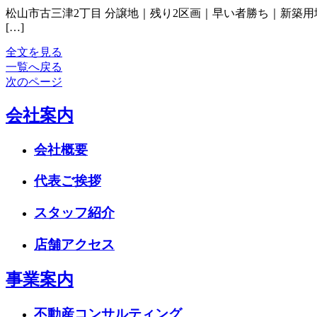
松山市古三津2丁目 分譲地｜残り2区画｜早い者勝ち｜新築用地 所在地 松山
[…]
全文を見る
一覧へ戻る
次のページ
会社案内
会社概要
代表ご挨拶
スタッフ紹介
店舗アクセス
事業案内
不動産コンサルティング