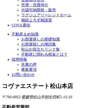
売買・売買仲介
分譲宅地開発・販売
ラグジュアリーレントホーム
相続よろず相談室
COVA通信
不動産まめ知識
お部屋探しの基礎知識
お部屋探しの用語集
松山お役立ちリンク集
不動産に関わる税金とは？
採用情報
先輩の声
募集要項
お問い合わせ
コヴァエステート松山本店
〒790-0952 愛媛県松山市朝生田町1-15-10
不動産営業部