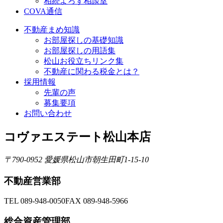
相続よろず相談室
COVA通信
不動産まめ知識
お部屋探しの基礎知識
お部屋探しの用語集
松山お役立ちリンク集
不動産に関わる税金とは？
採用情報
先輩の声
募集要項
お問い合わせ
コヴァエステート松山本店
〒790-0952 愛媛県松山市朝生田町1-15-10
不動産営業部
TEL 089-948-0050
FAX 089-948-5966
総合資産管理部