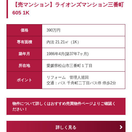
【売マンション】ライオンズマンション三番町
605 1K
価格
390万円
専有面積
内法 21.21㎡（1K）
築年月
1986年4月(築37年7ヶ月)
所在地
愛媛県松山市三番町１丁目
リフォーム 管理人巡回
ポイント
交通：バス 千舟町二丁目バス停 停歩2分
物件について詳しくはおすすめ売買物件ページよりご確認く
ださい！
詳しく見る