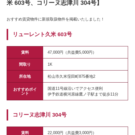
米 603号、コリーヌ志津川 304号】
おすすめ賃貸物件に新規取扱物件を掲載いたしました！
リューレント久米 603号
賃料
47,000円（共益費5,000円）
間取り
1K
所在地
松山市久米窪田町875番地2
国道11号線沿いでアクセス便利
おすすめポイ
ント
伊予鉄道横河原線鷹ノ子駅まで徒歩11分
コリーヌ志津川 304号
賃料
22,000円（共益費3,000円）