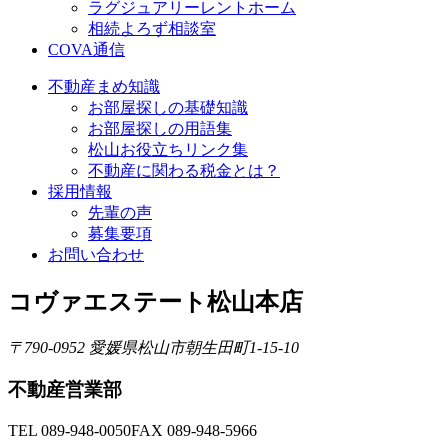
ラグジュアリーレントホーム
相続よろず相談室
COVA通信
不動産まめ知識
お部屋探しの基礎知識
お部屋探しの用語集
松山お役立ちリンク集
不動産に関わる税金とは？
採用情報
先輩の声
募集要項
お問い合わせ
コヴァエステート松山本店
〒790-0952 愛媛県松山市朝生田町1-15-10
不動産営業部
TEL 089-948-0050
FAX 089-948-5966