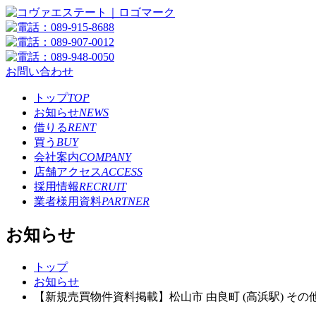
お問い合わせ
トップ
TOP
お知らせ
NEWS
借りる
RENT
買う
BUY
会社案内
COMPANY
店舗アクセス
ACCESS
採用情報
RECRUIT
業者様用資料
PARTNER
お知らせ
トップ
お知らせ
【新規売買物件資料掲載】松山市 由良町 (高浜駅) その